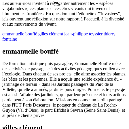
Les auteur·rices invitent à regarder autrement les « espèces
vagabondes », ces plantes et ces êtres vivants qui traversent
librement les frontières. En questionnant l’étiquette d’“invasives”,
iels ouvrent une réflexion sur notre rapport à l’accueil, à la diversité
et aux mouvements du vivant.
emmanuelle bouffé
gilles clément
jean-philippe teyssier
thierry
fontaine
emmanuelle bouffé
De formation artistique puis paysagère, Emmanuelle Bouffé mêle
des activités de paysagiste à des activités pédagogiques en lien avec
l’écologie. Dans chacun de ses projets, elle aime associer les plantes,
les bêtes et les personnes. Elle a acquis une solide expérience du «
jardinage de terrain » dans les Jardins passagers du Parc de la
Villette, qu’elle a animés, jardinés puis dirigés. Pour elle, le paysage
est aussi l’affaire des jardiniers, qui par leur présence et leurs actions
participent à son élaboration. Missions en cours : un jardin partagé
dans l'IUT Paris Descartes, le potager du château de La Roche-
Guyon (Val d’Oise), le parc Effidis à Sevran (Seine Saint-Denis), et
auprès de clients privés.
gilles clément