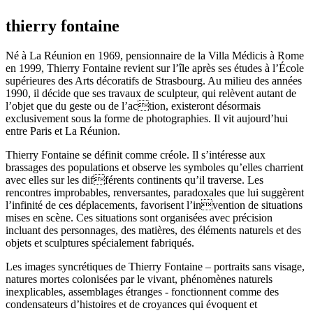
thierry fontaine
Né à La Réunion en 1969, pensionnaire de la Villa Médicis à Rome
en 1999, Thierry Fontaine revient sur l’île après ses études à l’École
supérieures des Arts décoratifs de Strasbourg. Au milieu des années
1990, il décide que ses travaux de sculpteur, qui relèvent autant de
l’objet que du geste ou de l’action, existeront désormais
exclusivement sous la forme de photographies. Il vit aujourd’hui
entre Paris et La Réunion.
Thierry Fontaine se définit comme créole. Il s’intéresse aux
brassages des populations et observe les symboles qu’elles charrient
avec elles sur les différents continents qu’il traverse. Les
rencontres improbables, renversantes, paradoxales que lui suggèrent
l’infinité de ces déplacements, favorisent l’invention de situations
mises en scène. Ces situations sont organisées avec précision
incluant des personnages, des matières, des éléments naturels et des
objets et sculptures spécialement fabriqués.
Les images syncrétiques de Thierry Fontaine – portraits sans visage,
natures mortes colonisées par le vivant, phénomènes naturels
inexplicables, assemblages étranges - fonctionnent comme des
condensateurs d’histoires et de croyances qui évoquent et