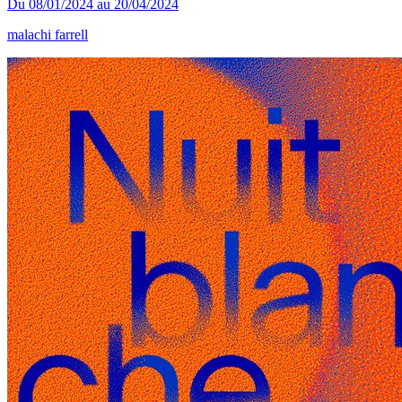
Du
08/01/2024
au
20/04/2024
malachi farrell