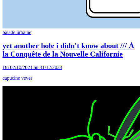
balade urbaine
yet another hole i didn't know about /// À
la Conquête de la Nouvelle Californie
Du
02/10/2021
au
31/12/2023
capucine vever