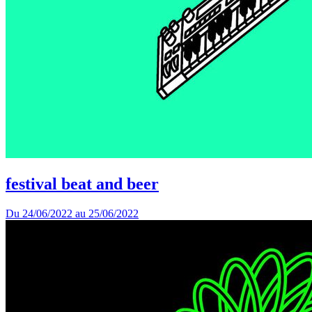
festival beat and beer
Du
24/06/2022
au
25/06/2022