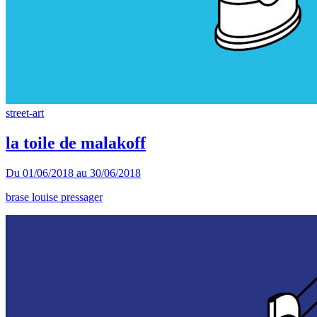
street-art
la toile de malakoff
Du
01/06/2018
au
30/06/2018
brase
louise pressager