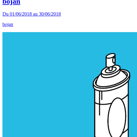
bojan
Du
01/06/2018
au
30/06/2018
bojan