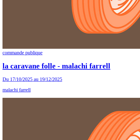
commande publique
la caravane folle - malachi farrell
Du
17/10/2025
au
19/12/2025
malachi farrell