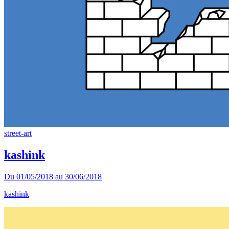
street-art
kashink
Du
01/05/2018
au
30/06/2018
kashink