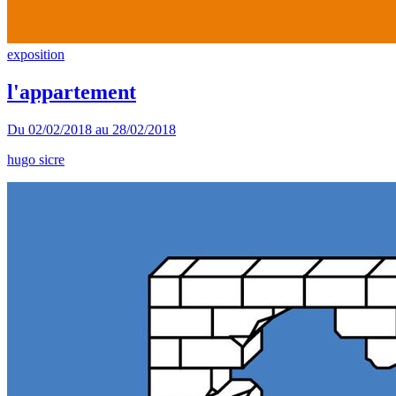
exposition
l'appartement
Du
02/02/2018
au
28/02/2018
hugo sicre