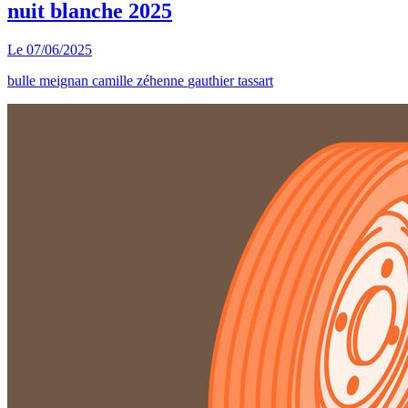
nuit blanche 2025
Le
07/06/2025
bulle meignan
camille zéhenne
gauthier tassart