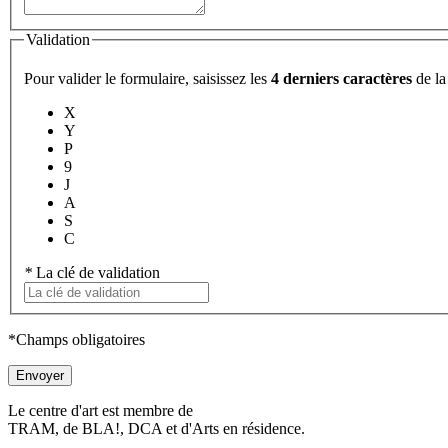
Validation
Pour valider le formulaire, saisissez les
4 derniers caractères
de la 
X
Y
P
9
J
A
S
C
*
La clé de validation
*Champs obligatoires
Envoyer
Le centre d'art est membre de
TRAM, de BLA!, DCA et d'Arts en résidence.