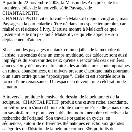
A partir du 22 novembre 2008, la Maison des Arts présente les
premières toiles de la nouvelle série Paysages de
CHANTALPETIT.
CHANTALPETIT vit et travaille à Malakoff depuis vingt ans, mais
Paysages a la particularité d’être né dans un espace temporaire, car
réalisé en résidence à Ivry. L’artiste montre à Malakoff ce que
justement elle n’a pas fait à Malakoff, ce qu’elle appelle « son
déplacement d'atelier ».
Si ce sont des paysages mentaux comme jaillis de la mémoire de
l'artiste, suspendus dans un temps mythique, ces tableaux sont aussi
imprégnés du souvenir des lieux qu'elle a rencontrés ces dernières
années. On y découvre entre autres des architectures contemporaines
en ruines, abandonnées, un univers presque chaotique mais pourtant
d'un autre ordre qu'une "apocalypse ". Celle-ci est abordée sous la
forme d’une renaissance. Un espace en devenir, une célébration de
la nature.
A travers la pratique intensive, du dessin, de la peinture et de la
sculpture, CHANTALPETIT, produit une œuvre riche, abondante,
protéiforme qui s'inscrit hors de toute mode, ne s'installe jamais dans
un savoir-faire, explore avec jubilation notre mémoire collective à la
recherche de l'originel. Son travail s'organise en cycles, en
séquences, autour de différentes thématiques en écho aux grandes
catégories de l'histoire de la peinture comme 366 portraits de