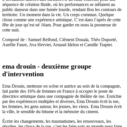
séquence de création fluide, où les performances se mêlaient au
public danseur dans une fumée lourde, rendant flou les contours de
territoire. Un moment dans la vie. Un corps commun. Quelque
chose comme une expérience artistique. C’est dans l’après de cette
fête de jour qu’est né 16am. Pour garder en nous la promesse de
cette nuit.
Composé de : Samuel Belfond, Clément Douala, Théo Duporté,
Aurélie Faure, Ava Hervier, Arnaud Idelon et Camille Trapier.
ema drouin - deuxième groupe
d'intervention
Ema Drouin, metteuse en scène et autrice au sein de la compagnie,
fait partie des 16% de femmes en France à occuper le poste de
directrice artistique dans une compagnie de théâtre de rue. Enrichie
par des expériences multiples et diverses, Ema Drouin écrit la rue,
les femmes, les gens autour, les jeunes, les vieux. Ema Drouin écrit
la ville, le sensible du bitume et la mémoire du ciment.
Écrire les changements, les traumatismes, les renouveaux, les
révoltes, les chocs de la rue, c’est les faire voir au monde pour faire