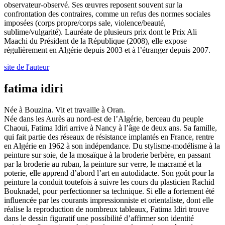
observateur-observé. Ses œuvres reposent souvent sur la
confrontation des contraires, comme un refus des normes sociales
imposées (corps propre/corps sale, violence/beauté,
sublime/vulgarité). Lauréate de plusieurs prix dont le Prix Ali
Maachi du Président de la République (2008), elle expose
régulièrement en Algérie depuis 2003 et à l’étranger depuis 2007.
site de l'auteur
fatima idiri
Née à Bouzina. Vit et travaille à Oran.
Née dans les Aurès au nord-est de l’Algérie, berceau du peuple
Chaoui, Fatima Idiri arrive à Nancy à l’âge de deux ans. Sa famille,
qui fait partie des réseaux de résistance implantés en France, rentre
en Algérie en 1962 à son indépendance. Du stylisme-modélisme à la
peinture sur soie, de la mosaïque à la broderie berbère, en passant
par la broderie au ruban, la peinture sur verre, le macramé et la
poterie, elle apprend d’abord l’art en autodidacte. Son goût pour la
peinture la conduit toutefois à suivre les cours du plasticien Rachid
Bouknadel, pour perfectionner sa technique. Si elle a fortement été
influencée par les courants impressionniste et orientaliste, dont elle
réalise la reproduction de nombreux tableaux, Fatima Idiri trouve
dans le dessin figuratif une possibilité d’affirmer son identité