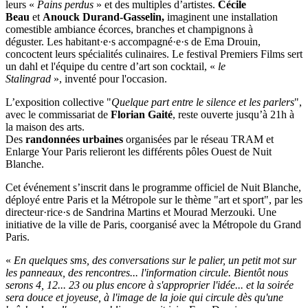
leurs «
Pains perdus
» et des multiples d’artistes.
Cécile
Beau
et
Anouck Durand-Gasselin,
imaginent une installation
comestible ambiance écorces, branches et champignons à
déguster. Les habitant·e·s accompagné·e·s de Ema Drouin,
concoctent leurs spécialités culinaires. Le festival Premiers Films sert
un dahl et l'équipe du centre d’art son cocktail, «
le
Stalingrad
», inventé pour l'occasion.
L’exposition collective "
Quelque part entre le silence et les parlers
",
avec le commissariat de
Florian Gaité
, reste ouverte jusqu’à 21h à
la maison des arts.
Des
randonnées urbaines
organisées par le réseau TRAM et
Enlarge Your Paris relieront les différents pôles Ouest de Nuit
Blanche.
Cet événement s’inscrit dans le programme officiel de Nuit Blanche,
déployé entre Paris et la Métropole sur le thème "art et sport", par les
directeur·rice·s de Sandrina Martins et Mourad Merzouki. Une
initiative de la ville de Paris, coorganisé avec la Métropole du Grand
Paris.
«
En quelques sms, des conversations sur le palier, un petit mot sur
les panneaux, des rencontres... l'information circule. Bientôt nous
serons 4, 12... 23 ou plus encore à s'approprier l'idée... et la soirée
sera douce et joyeuse, à l'image de la joie qui circule dès qu'une