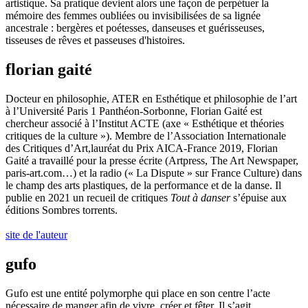
artistique. Sa pratique devient alors une façon de perpétuer la
mémoire des femmes oubliées ou invisibilisées de sa lignée
ancestrale : bergères et poétesses, danseuses et guérisseuses,
tisseuses de rêves et passeuses d'histoires.
florian gaité
Docteur en philosophie, ATER en Esthétique et philosophie de l’art
à l’Université Paris 1 Panthéon-Sorbonne, Florian Gaité est
chercheur associé à l’Institut ACTE (axe « Esthétique et théories
critiques de la culture »). Membre de l’Association Internationale
des Critiques d’Art,lauréat du Prix AICA-France 2019, Florian
Gaité a travaillé pour la presse écrite (Artpress, The Art Newspaper,
paris-art.com…) et la radio (« La Dispute » sur France Culture) dans
le champ des arts plastiques, de la performance et de la danse. Il
publie en 2021 un recueil de critiques
Tout à danser
s’épuise aux
éditions Sombres torrents.
site de l'auteur
gufo
Gufo est une entité polymorphe qui place en son centre l’acte
nécessaire de manger afin de vivre, créer et fêter. Il s’agit