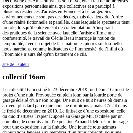
Découverte des Amis du Palais de Tokyo, elle a fait de nombreuses
expositions personnelles ainsi que collectives et a participé à
plusieurs résidences d'artistes en France et à l'étranger. Ses
environnements ne sont pas des décors, mais des lieux de l’ordre
d’une réalité fictionnelle et parallèle, dans lesquels le spectateur tient
un rôle, lorsqu’il entre en état de contemplation. S’inspirant
des pratiques de la science avec laquelle l’artiste affirme une
confraternité, le travail de Cécile Beau interroge la notion de
temporalité; avec en objet de fascination les pierres sur lesquelles
nous marchons, comme indicateurs de l’immensité, de l’infini où
l’hominidé n’aura été qu'un battement de cils.
site de l'auteur
collectif 16am
Le collectif 16am est né le 23 décembre 2019 rue Léon. 16am est le
projet d’une nuit. Provoquée en plein jour, par la lourde porte de
garage éclairé d’un néon rouge. Une nuit de huit heures où demain
arrivera plus tard parce que nous ne dormirons jamais. C’était dans
le froid de décembre en 2019. Le finissage d’une exposition, celle
du duo d’artistes Trapier Duporté au Garage Mu, facilitée par un
complice, le commissaire d’exposition Arnaud Idelon. Un finissage
pour une exposition sur la finitude. Une journée tous azimuts
d’invitations lancées aux membres d’un futur collectif, pour une