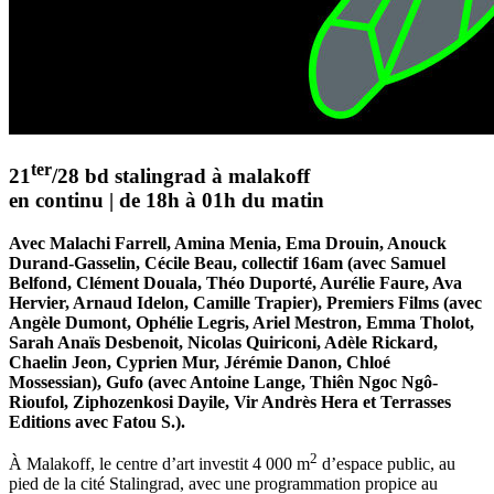
ter
21
/28 bd stalingrad à malakoff
en continu | de 18h à 01h du matin
Avec Malachi Farrell, Amina Menia, Ema Drouin, Anouck
Durand-Gasselin, Cécile Beau, collectif 16am (avec Samuel
Belfond, Clément Douala, Théo Duporté, Aurélie Faure, Ava
Hervier, Arnaud Idelon, Camille Trapier), Premiers Films (avec
Angèle Dumont, Ophélie Legris, Ariel Mestron, Emma Tholot,
Sarah Anaïs Desbenoit, Nicolas Quiriconi, Adèle Rickard,
Chaelin Jeon, Cyprien Mur, Jérémie Danon, Chloé
Mossessian), Gufo (avec Antoine Lange, Thiên Ngoc Ngô-
Rioufol, Ziphozenkosi Dayile, Vir Andrès Hera et Terrasses
Editions avec Fatou S.).
2
À Malakoff, le centre d’art investit 4 000 m
d’espace public, au
pied de la cité Stalingrad, avec une programmation propice au