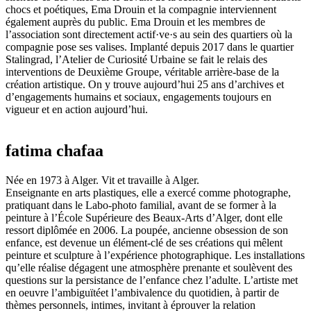
chocs et poétiques, Ema Drouin et la compagnie interviennent
également auprès du public. Ema Drouin et les membres de
l’association sont directement actif·ve·s au sein des quartiers où la
compagnie pose ses valises. Implanté depuis 2017 dans le quartier
Stalingrad, l’Atelier de Curiosité Urbaine se fait le relais des
interventions de Deuxième Groupe, véritable arrière-base de la
création artistique. On y trouve aujourd’hui 25 ans d’archives et
d’engagements humains et sociaux, engagements toujours en
vigueur et en action aujourd’hui.
fatima chafaa
Née en 1973 à Alger. Vit et travaille à Alger.
Enseignante en arts plastiques, elle a exercé comme photographe,
pratiquant dans le Labo-photo familial, avant de se former à la
peinture à l’École Supérieure des Beaux-Arts d’Alger, dont elle
ressort diplômée en 2006. La poupée, ancienne obsession de son
enfance, est devenue un élément-clé de ses créations qui mêlent
peinture et sculpture à l’expérience photographique. Les installations
qu’elle réalise dégagent une atmosphère prenante et soulèvent des
questions sur la persistance de l’enfance chez l’adulte. L’artiste met
en oeuvre l’ambiguïtéet l’ambivalence du quotidien, à partir de
thèmes personnels, intimes, invitant à éprouver la relation