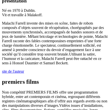
présentation
Né en 1970 à Dublin.
Vit et travaille à Malakoff.
Malachi Farrell invente des mises en scène, faites de robots
composés d’objets souvent de récupération, chorégraphiés par des
mouvements synchronisés, accompagnés de bandes sonores et de
jeux de lumière. Mêlant bricolage et technologies de pointe, Malachi
Farrell raconte des fables contemporaines empreintes d’une forte
charge émotionnelle. Le spectateur, continuellement sollicité, est
amené à prendre conscience du devoir d’engagement face à une
société qu’il considère trop souvent brutale.Utilisant la satire,
l’humour et la caricature, Malachi Farrell peut être rattaché en ce
sens à Honoré Daumier et Samuel Beckett.
site de l'auteur
premiers films
Non compétitif PREMIERS FILMS offre une programmation
hybride, entre art contemporain et cinéma, regroupant différents
registres cinématographiques afin d’offrir aux regards avertis ou non
des manipulations diverses d’images.Vidéos issues d’installations,
clips, films documentaires, fictions, comédies musicales, longs,