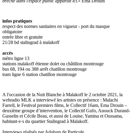
brêche dans l'espace public apparait ici.
» Ema Drouin
infos pratiques
respect des normes sanitaires en vigueur - port du masque
obligatoire
entrée libre et gratuite
21/28 bd stalingrad à malakoff
accès
métro ligne 13
stations malakoff étienne dolet ou châtillon montrouge
bus 68, 194 ou 388 arrêt chatillon montrouge
tram ligne 6 station chatillon montrouge
A l'occasion de la Nuit Blanche à Malakoff le 2 octobre 2021, la
webradio MLK a interviewé les artistes en présence : Malachi
Farrell, le Festival premiers films, le Collectif 16am, Ema Drouin –
deuxième groupe d’intervention, le Collectif Gufo, Anouck Durand-
Gasselin et Cécile Beau, et aussi de Louise, Yamina et Oussama,
habitant·e·s du quartier Stalingrad à Malakoff.
Interviews réalisés par Adalyen de Particule.