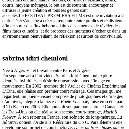
courts, moyens métrages, le but est de soutenir, encourager et
diffuser la jeune création et tous les genres sont
acceptés.Le FESTIVAL PREMIERS FILMS est une invitation à la
curiosité et s’attache à créer la rencontre entre publics et réalisateurs
afin de sortir des flux hebdomadaires des cinémas, de révéler des
films rares et inédits, et de proposer des moments d’échange dans un
environnement bienveillant, de réflexion et surtout de convivialité.
sabrina idiri chemloul
Née à Alger. Vit et travaille entre Paris et Algérie.
Du septième art à l’art vidéo, Sabrina Idiri Chemloul explore
identités, hybridités et désir de transmission avec l’image en
mouvement. En 2002, membre de l’Atelier de Cinéma Expérimental
L’Etna, elle réalise son premier court-métrage, Ces images qui me
regardent, un poème visuel composé de photographies et d’images
d’archives, intégré à la pièce
Le Poète Encerclé
, mise en scène par
Réda Kateb en 2003. Elle poursuit son parcours entre le Canada et
les États-Unis où elle réalise son second court-métrage,
Mario’s
Flower
. À son retour en France, son scénario de long-métrage,
La
Bâtarde
, obtient l’Aide à la Réécriture du CNC. Parallèlement elle
développe son projet de court-métrage,
Deux ou trois choses que je