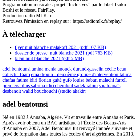
Programmation musicale : projet “Inclusives” par le label Tsuku
Boshi et le réseau FairPlay.
Production radio MLK.fr.
Retrouvez l'émission en replay sur :
https://radiomlk.fr/replay/
À télécharger
flyer nuit blanche malakoff 2021
(pdf 107 KB)
dossier de presse_nuit blanche 2021
(pdf 763 KB)
bilan nuit blanche 2021
(pdf 5 MB)
adel bentounsi
amina menia
anouck durand-gasselin
cécile beau
collectif 16am
ema drouin - deuxième groupe d'intervention
fatima
chafaa
fatima idiri
florian gaité
gufo
louisa babari
malachi farrell
premiers films
sabrina idiri chemloul
sadek rahim
sarah-anaïs
desbenoit
walid bouchouchi (studio akakir)
adel bentounsi
Né en 1982 à Annaba, Algérie. Vit et travaille entre Annaba et Paris.
Après avoir obtenu un BAC artistique à l’École des Beaux-Arts
d’Annaba en 2007, Adel Bentounsi fut renvoyé l’année suivante et
privé de formation dans toutes les écoles d’art algériennes. En 2013,