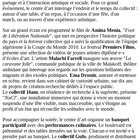
partage et à l’interaction artistique et sociale. Pour ce grand
événement, le centre d’art interroge l’endroit et le temps du collectif :
autour d’une table, d’un repas, à l’occasion d’une fête, d'un
match, ou au travers d'une expérience artistique.
Sur un grand écran est programmé le film de
Amina Menia
, "
Foot
de Libération Nationale
", qui met en perspective l’histoire politique
du pays et la ferveur collective qui a suivi la qualification de l’équipe
algérienne à la Coupe du Monde 2010. Le festival
Premiers Films
,
présente une sélection de vidéos de jeunes artistes diplômé·e·s
d’écoles d’art. L’artiste
Malachi Farrell
inaugure son œuvre "
La
caravane folle
", commande publique de la ville de Malakoff, théâtre
ambulant qui interroge nos regards sur les questions brûlantes des
migrants et des exodes politiques.
Ema Drouin
, auteure et metteuse
en scène, revient dans son cabinet de curiosité urbaine, sur dix ans
de projets de création-recherche dédiés à l’espace public.
Le
collectif 16am
, en résidence de recherche à la supérette, présente
"
NaCl
", une installation immersive qui donne à vivre un moment
suspendu d’une fête visible, mais inaccessible, qui s’éloigne au
profit d’un état qui réconcilie les solitudes avec le monde.
Pour accompagner la soirée, le centre d’art organise un
banquet
participatif
avec des
performances culinaires
.
Le boulevard est
piétonnisé
et
des tables dressées sur la voie. Chacun·e est invité·e à
prendre part au banquet. Le
collectif Gufo
, produisent et distribuent