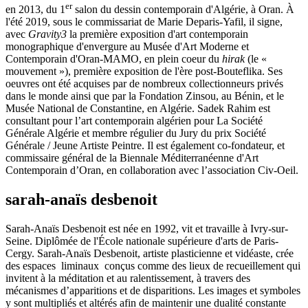
er
en 2013, du 1
salon du dessin contemporain d'Algérie, à Oran. À
l'été 2019, sous le commissariat de Marie Deparis-Yafil, il signe,
avec
Gravity3
la première exposition d'art contemporain
monographique d'envergure au Musée d'Art Moderne et
Contemporain d'Oran-MAMO, en plein coeur du
hirak
(le «
mouvement »), première exposition de l'ère post-Bouteflika. Ses
oeuvres ont été acquises par de nombreux collectionneurs privés
dans le monde ainsi que par la Fondation Zinsou, au Bénin, et le
Musée National de Constantine, en Algérie. Sadek Rahim est
consultant pour l’art contemporain algérien pour La Société
Générale Algérie et membre régulier du Jury du prix Société
Générale / Jeune Artiste Peintre. Il est également co-fondateur, et
commissaire général de la Biennale Méditerranéenne d'Art
Contemporain d’Oran, en collaboration avec l’association Civ-Oeil.
sarah-anaïs desbenoit
Sarah-Anaïs Desbenoit est née en 1992, vit et travaille à Ivry-sur-
Seine. Diplômée de l'École nationale supérieure d'arts de Paris-
Cergy. Sarah-Anaïs Desbenoit, artiste plasticienne et vidéaste, crée
des espaces liminaux conçus comme des lieux de recueillement qui
invitent à la méditation et au ralentissement, à travers des
mécanismes d’apparitions et de disparitions. Les images et symboles
y sont multipliés et altérés afin de maintenir une dualité constante