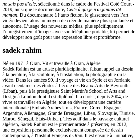
ne sais pas d’elle
, sélectionné dans le cadre du Festival Coté Court -
2019, ainsi que le documentaire,
Celle à qui je n'ai jamais dit
maman
. Du documentaire à l’auto fiction, le glissement vers l’art
vidéo devient alors un moyen de créer de manière plus spontanée et
autonome. L’usage des nouveaux médias, plus spécifiquement
l’enregistrement d’images avec son téléphone portable, lui permet de
développer son goût pour une expression libre et protéiforme.
sadek rahim
Né en 1971 à Oran. Vit et travaille à Oran, Algérie.
Sadek Rahim est un artiste pluridisciplinaire, faisant appel au dessin,
à la peinture, à la sculpture, à l'installation, la photographie ou la
vidéo. Dans les années 90, il voyage et vie en Syrie et en Jordanie,
avant d'entamer des études à l’école des Beaux-Arts de Beyrouth
(Liban), puis à la prestigieuse Saint Martin’s School of Arts and
Design à London dont il est diplômé. Il a choisi, depuis 2004, de
vivre et travailler en Algérie, tout en développant une carrière
internationale (Emirats Arabes Unis, France, Corée, Espagne,
Argentine, Allemagne, Grande-Bretagne, Liban, Slovaquie, Tunisie,
Maroc, Sénégal, Etats-Unis...). Très actif dans le paysage culturel
algérien, Sadek Rahim est le premier artiste à présenter, en 2012,
une exposition personnelle exclusivement composée de dessin
contemporain, à l'Institut Français d'Oran. Il est ensuite à l'initiative,