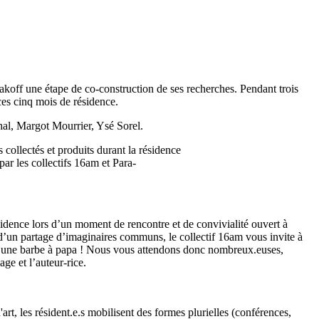
alakoff une étape de co-construction de ses recherches. Pendant trois
 ces cinq mois de résidence.
hal, Margot Mourrier, Ysé Sorel.
 collectés et produits durant la résidence
par les collectifs 16am et Para-
sidence lors d’un moment de rencontre et de convivialité ouvert à
art d’un partage d’imaginaires communs, le collectif 16am vous invite à
ou d’une barbe à papa ! Nous vous attendons donc nombreux.euses,
ge et l’auteur-rice.
rt, les résident.e.s mobilisent des formes plurielles (conférences,