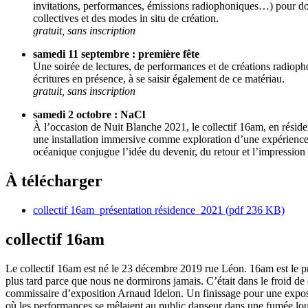
invitations, performances, émissions radiophoniques…) pour donn
collectives et des modes in situ de création.
gratuit, sans inscription
samedi 11 septembre : première fête
Une soirée de lectures, de performances et de créations radioph
écritures en présence, à se saisir également de ce matériau.
gratuit, sans inscription
samedi 2 octobre : NaCl
À l’occasion de Nuit Blanche 2021, le collectif 16am, en résiden
une installation immersive comme exploration d’une expérience li
océanique conjugue l’idée du devenir, du retour et l’impression 
À télécharger
collectif 16am_présentation résidence_2021
(pdf 236 KB)
collectif 16am
Le collectif 16am est né le 23 décembre 2019 rue Léon. 16am est le pr
plus tard parce que nous ne dormirons jamais. C’était dans le froid de
commissaire d’exposition Arnaud Idelon. Un finissage pour une exposit
où les performances se mêlaient au public danseur dans une fumée lo