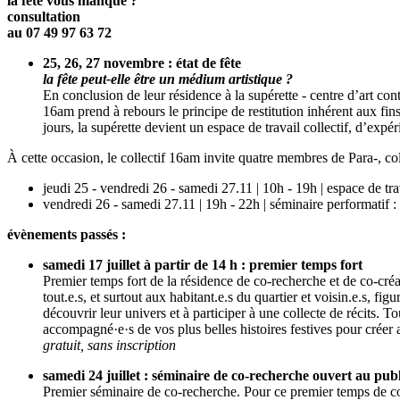
la fête vous manque ?
consultation
au 07 49 97 63 72
25, 26, 27 novembre :
état de fête
la fête peut-elle être un médium artistique ?
En conclusion de leur résidence à la supérette - centre d’art co
16am prend à rebours le principe de restitution inhérent aux fins
jours, la supérette devient un espace de travail collectif, d’exp
À cette occasion, le collectif 16am invite quatre membres de Para-, c
jeudi 25 - vendredi 26 - samedi 27.11 | 10h - 19h | espace de tra
vendredi 26 - samedi 27.11 | 19h - 22h | séminaire performatif : 
évènements passés :
samedi 17 juillet à partir de 14 h : premier temps fort
Premier temps fort de la résidence de co-recherche et de co-cré
tout.e.s, et surtout aux habitant.e.s du quartier et voisin.e.s, 
découvrir leur univers et à participer à une collecte de récits.
accompagné·e·s de vos plus belles histoires festives pour créer a
gratuit, sans inscription
samedi 24 juillet : séminaire de co-recherche ouvert au publ
Premier séminaire de co-recherche. Pour ce premier temps de co-r