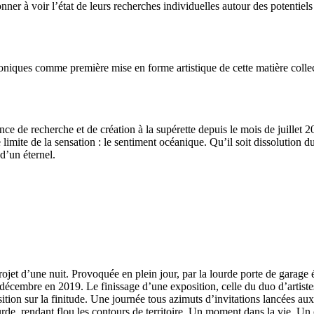
er à voir l’état de leurs recherches individuelles autour des potentiel
oniques comme première mise en forme artistique de cette matière collect
ce de recherche et de création à la supérette depuis le mois de juillet
mite de la sensation : le sentiment océanique. Qu’il soit dissolution d
d’un éternel.
ojet d’une nuit. Provoquée en plein jour, par la lourde porte de garage
 décembre en 2019. Le finissage d’une exposition, celle du duo d’artist
ion sur la finitude. Une journée tous azimuts d’invitations lancées aux
urde, rendant flou les contours de territoire. Un moment dans la vie. 