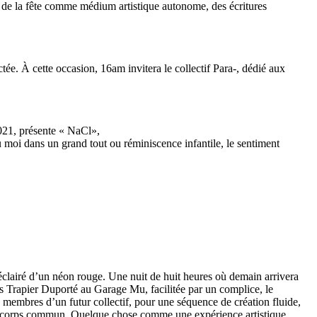
s de la fête comme médium artistique autonome, des écritures
ée. À cette occasion, 16am invitera le collectif Para-, dédié aux
 2021, présente « NaCl»,
u moi dans un grand tout ou réminiscence infantile, le sentiment
 éclairé d’un néon rouge. Une nuit de huit heures où demain arrivera
es Trapier Duporté au Garage Mu, facilitée par un complice, le
 membres d’un futur collectif, pour une séquence de création fluide,
Un corps commun. Quelque chose comme une expérience artistique.