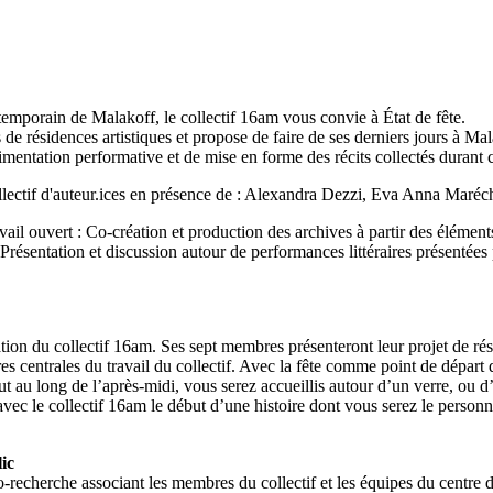
ntemporain de Malakoff, le collectif 16am vous convie à État de fête.
 de résidences artistiques et propose de faire de ses derniers jours à M
érimentation performative et de mise en forme des récits collectés durant
ollectif d'auteur.ices en présence de : Alexandra Dezzi, Eva Anna Maréc
vail ouvert : Co-création et production des archives à partir des éléments
Présentation et discussion autour de performances littéraires présentées 
ation du collectif 16am. Ses sept membres présenteront leur projet de ré
figures centrales du travail du collectif. Avec la fête comme point de dép
 Tout au long de l’après-midi, vous serez accueillis autour d’un verre, 
vec le collectif 16am le début d’une histoire dont vous serez le personna
ic
echerche associant les membres du collectif et les équipes du centre d'a