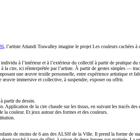
26
, l’artiste Attandi Trawalley imagine le projet Les couleurs cachées à 
individu à l’intérieur et à l’extérieur du collectif à partir de pratique 
à la cire, ici réinterprétée par l’artiste. À partir de gestes simples — t
omposant une œuvre textile personnelle, entre expérience artistique et fabr
une œuvre immersive et collective, à suspendre, exposer ou offrir.
à partir du dessin.
. Application de la cire chaude sur les tissus, en suivant les tracés des
 la couleur. Et jeux autour des formes et des couleurs.
titution.
es enfants de moins de 6 ans des ALSH de la Ville. Il prend la forme de st
ant touché à tour de rôle), à raison de deux heures par matinée. La sema