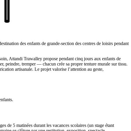
destination des enfants de grande-section des centres de loisirs pendant
du soin, Attandi Trawalley propose pendant cinq jours aux enfants de
racer, peindre, tremper — chacun crée sa propre tenture murale sur tissu.
ication artisanale. Le projet valorise l’attention au geste,
 enfants.
ages de 5 matinées durant les vacances scolaires (un stage étant
ine se clôture par une restitution, exposition, spectacle,