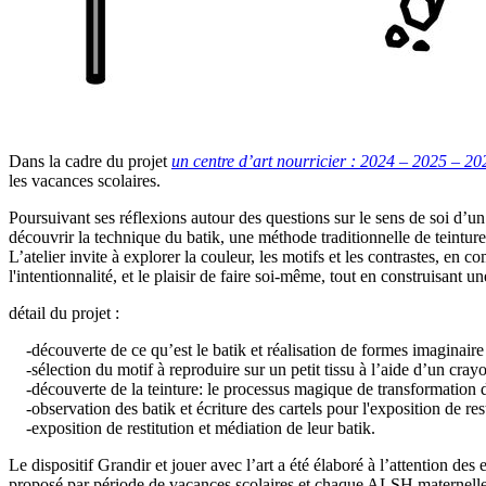
Dans la cadre du projet
un centre d’art nourricier : 2024 – 2025 – 20
les vacances scolaires.
Poursuivant ses réflexions autour des questions sur le sens de soi d’un 
découvrir la technique du batik, une méthode traditionnelle de teinture 
L’atelier invite à explorer la couleur, les motifs et les contrastes, en c
l'intentionnalité, et le plaisir de faire soi-même, tout en construisant 
détail du projet :
-découverte de ce qu’est le batik et réalisation de formes imaginaire 
-sélection du motif à reproduire sur un petit tissu à l’aide d’un crayon
-découverte de la teinture: le processus magique de transformation de
-observation des batik et écriture des cartels pour l'exposition de res
-exposition de restitution et médiation de leur batik.
Le dispositif Grandir et jouer avec l’art a été élaboré à l’attention d
proposé par période de vacances scolaires et chaque ALSH maternelle ét