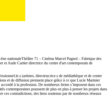
ff scène nationaleThéâtre 71 – Cinéma Marcel Pagnol – Fabrique des
er et Aude Cartier directrice du centre d'art contemporain de
sionnel.le.s (artistes, directeur.rice.s de médiathèque et de centre
tions et de diffusion prennent place grâce à ce que Lucie Marinier
l accordé à la profession. De nombreux freins s’imposent dans ces
alités contemporaines poussent de plus en plus à penser les projets dans
udre ces contradictions, des liens soutenus par de nombreux réseaux