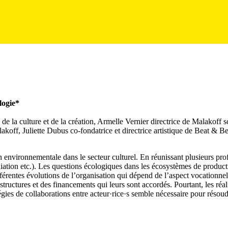
ologie*
 de la culture et de la création, Armelle Vernier directrice de Malako
off, Juliette Dubus co-fondatrice et directrice artistique de Beat & Be
 environnementale dans le secteur culturel. En réunissant plusieurs profes
édiation etc.). Les questions écologiques dans les écosystèmes de produc
férentes évolutions de l’organisation qui dépend de l’aspect vocationne
 structures et des financements qui leurs sont accordés. Pourtant, les ré
tégies de collaborations entre acteur·rice·s semble nécessaire pour réso