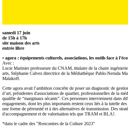
samedi 17 juin
de 15h à 17h
site maison des arts
entrée libre
• agora : équipements culturels, associations, les outils face à l’éc
Avec :
Lucie Marinier professeure du CNAM, titulaire de la chaire ingénierie
arts, Stéphanie Calvez directrice de la Médiathèque Pablo-Neruda Malak
Malakoff.
Cette agora avait l’ambition concrète de poser un diagnostic de gestion
d’art, présidentes d'associations de quartier, professionnelles de la m
qualifie de “marginaux sécants”. Ces personnes interviennent dans dif
engagements, dont les plus importants restent ceux liés à la tutelle des
une forme de pérennité et à des alternatives de transmission. Des stra
d'accompagnement et de valorisation tels que TRAM et BLA
!
.
*dans le cadre des "Rencontres de la Culture 2023"