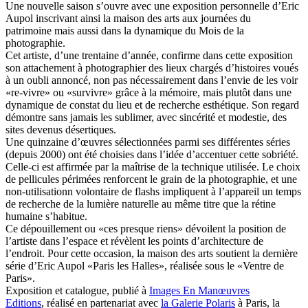
Une nouvelle saison s’ouvre avec une exposition personnelle d’Eric
Aupol inscrivant ainsi la maison des arts aux journées du
patrimoine mais aussi dans la dynamique du Mois de la
photographie.
Cet artiste, d’une trentaine d’année, confirme dans cette exposition
son attachement à photographier des lieux chargés d’histoires voués
à un oubli annoncé, non pas nécessairement dans l’envie de les voir
«re-vivre» ou «survivre» grâce à la mémoire, mais plutôt dans une
dynamique de constat du lieu et de recherche esthétique. Son regard
démontre sans jamais les sublimer, avec sincérité et modestie, des
sites devenus désertiques.
Une quinzaine d’œuvres sélectionnées parmi ses différentes séries
(depuis 2000) ont été choisies dans l’idée d’accentuer cette sobriété.
Celle-ci est affirmée par la maîtrise de la technique utilisée. Le choix
de pellicules périmées renforcent le grain de la photographie, et une
non-utilisationn volontaire de flashs impliquent à l’appareil un temps
de recherche de la lumière naturelle au même titre que la rétine
humaine s’habitue.
Ce dépouillement ou «ces presque riens» dévoilent la position de
l’artiste dans l’espace et révèlent les points d’architecture de
l’endroit. Pour cette occasion, la maison des arts soutient la dernière
série d’Eric Aupol «Paris les Halles», réalisée sous le «Ventre de
Paris».
Exposition et catalogue, publié à
Images En Manœuvres
Editions
, réalisé en partenariat avec
la Galerie Polaris
à Paris, la