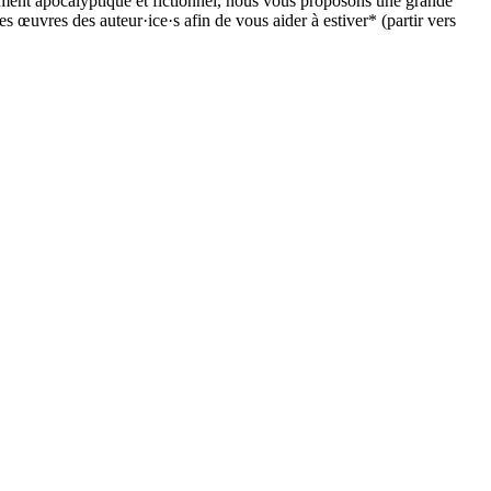
ement apocalyptique et fictionnel, nous vous proposons une grande
s œuvres des auteur·ice·s afin de vous aider à estiver* (partir vers