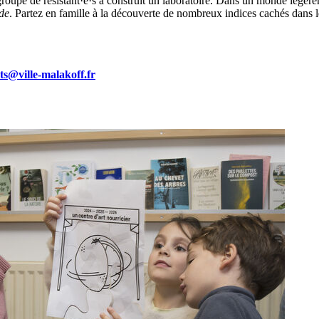
roupe de résistant·e·s a construit un laboratoire. Dans un monde légèr
de
. Partez en famille à la découverte de nombreux indices cachés dans le
s@ville-malakoff.fr