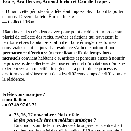
Faure, Ava Hervier, Arnaud Idelon et Camille Trapier.
« Durant cette période où la fête était impossible, il fallait la porter
en nous. Devenir la fête. Être en fête. »
— Collectif 16am
16am investit sa résidence avec pour point de départ un processus
pluriel de collecte des récits, mythes et fictions qui traversent le
territoire et ses habitant·e·s, afin d'en faire émerger des formes
conviviales et artistiques. La résidence s’articule autour d’une
permanence d’écriture
(mercredi/samedi), de
temps forts
mensuels
conviant habitant·e·s, artistes et penseurs·euses à nourrir
le processus de collecte et de mise en récit et d’invitations d’artistes
extérieur·e·s au collectif à imaginer — à partir de ce processus —
des formes qui s’inscriront dans les différents temps de diffusion de
la résidence.
la fête vous manque ?
consultation
au 07 49 97 63 72
25, 26, 27 novembre :
état de fête
la fête peut-elle être un médium artistique ?
En conclusion de leur résidence à la supérette - centre d’art
contemporain de Malakoff, le collectif 16am vous convie à