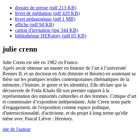
dossier de presse
(pdf 213 KB)
livret de médiation
(pdf 429 KB)
livret pédagogique
(pdf 1 MB)
affiche
(pdf 94 KB)
carton d'invitation
(jpg 344 KB)
bibliothèque HERstory
(pdf 65 KB)
julie crenn
Julie Crenn est née en 1982 en France.
Après avoir obtenue un master en histoire de l’art à l’université
Rennes II, et un doctorat en Arts (histoire et théorie) en soutenant sa
thèse sur les pratiques textiles contemporaines (thématiques de la
mémoire, l’histoire, le genre et les identités). Elle déclare que la
découverte de Frida Khalo fût son premier rapport à la
représentation des minorités culturelles et des femmes. Critique d’art
et commissaire d’exposition indépendante, Julie Creen nous parle
d'engagement, de l'exposition comme espace politique,
d'intersectionnalité, d'activisme, et du projet à long terme qu'elle
mène avec Pascal Lièvre : Herstory.
site de l'auteur