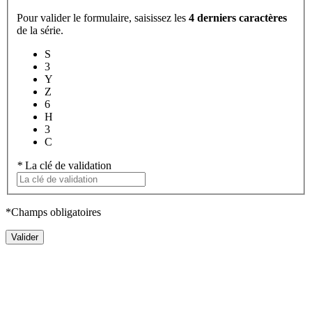
Pour valider le formulaire, saisissez les
4 derniers caractères
de la série.
S
3
Y
Z
6
H
3
C
*
La clé de validation
*Champs obligatoires
Valider