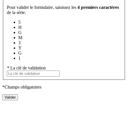
Pour valider le formulaire, saisissez les
4 premiers caractères
de la série.
5
H
G
M
3
Y
G
1
*
La clé de validation
*Champs obligatoires
Valider